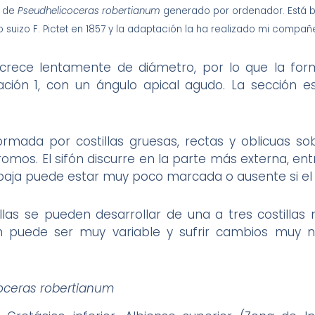
o de
Pseudhelicoceras robertianum
generado por ordenador. Está 
 suizo F. Pictet en 1857 y la adaptación la ha realizado mi compañ
crece lentamente de diámetro, por lo que la form
ración 1, con un ángulo apical agudo. La sección
mada por costillas gruesas, rectas y oblicuas so
romos. El sifón discurre en la parte más externa, ent
s baja puede estar muy poco marcada o ausente si el
llas se pueden desarrollar de una a tres costillas 
 puede ser muy variable y sufrir cambios muy 
oceras robertianum