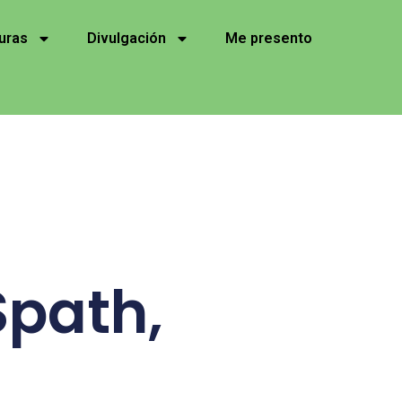
uras
Divulgación
Me presento
path,