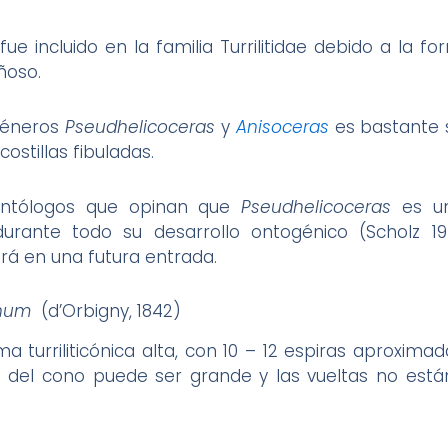
fue incluido en la familia Turrilitidae debido a la 
ñoso.
 géneros
Pseudhelicoceras
y
Anisoceras
es bastante 
ostillas fibuladas.
ontólogos que opinan que
Pseudhelicoceras
es u
 durante todo su desarrollo ontogénico (Scholz 1
rá en una futura entrada.
anum
(d’Orbigny, 1842)
 turriliticónica alta, con 10 – 12 espiras aproxim
a del cono puede ser grande y las vueltas no es