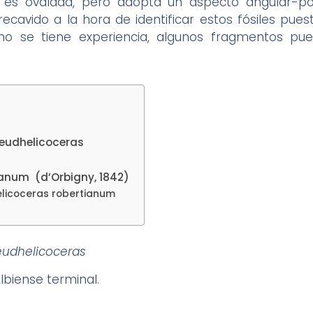
 es ovalada, pero adopta un aspecto angular-poli
recavido a la hora de identificar estos fósiles pue
o se tiene experiencia, algunos fragmentos pu
seudhelicoceras
ianum (d’Orbigny, 1842)
elicoceras robertianum
eudhelicoceras
lbiense terminal.