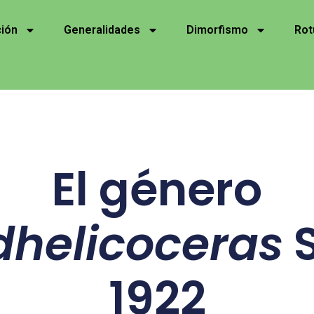
ción
Generalidades
Dimorfismo
Rot
El género
dhelicoceras
S
1922