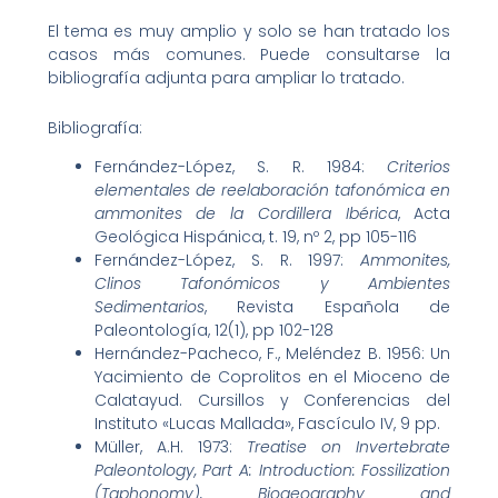
El tema es muy amplio y solo se han tratado los
casos más comunes. Puede consultarse la
bibliografía adjunta para ampliar lo tratado.
Bibliografía:
Fernández-López, S. R. 1984:
Criterios
elementales de reelaboración tafonómica en
ammonites de la Cordillera Ibérica
, Acta
Geológica Hispánica, t. 19, nº 2, pp 105-116
Fernández-López, S. R. 1997:
Ammonites,
Clinos Tafonómicos y Ambientes
Sedimentarios
, Revista Española de
Paleontología, 12(1), pp 102-128
Hernández-Pacheco, F., Meléndez B. 1956: Un
Yacimiento de Coprolitos en el Mioceno de
Calatayud. Cursillos y Conferencias del
Instituto «Lucas Mallada», Fascículo IV, 9 pp.
Müller, A.H. 1973:
Treatise on Invertebrate
Paleontology, Part A: Introduction: Fossilization
(Taphonomy), Biogeography and