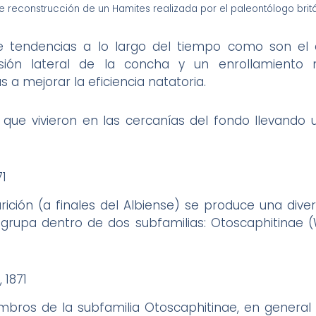
ible reconstrucción de un Hamites realizada por el paleontólogo bri
e tendencias a lo largo del tiempo como son el 
esión lateral de la concha y un enrollamient
a mejorar la eficiencia natatoria.
s que vivieron en las cercanías del fondo llevando 
71
rición (a finales del Albiense) se produce una dive
agrupa dentro de dos subfamilias: Otoscaphitinae (W
 1871
bros de la subfamilia Otoscaphitinae, en genera