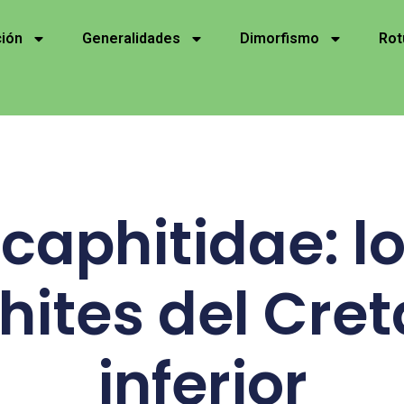
ción
Generalidades
Dimorfismo
Rot
caphitidae: l
hites del Cret
inferior