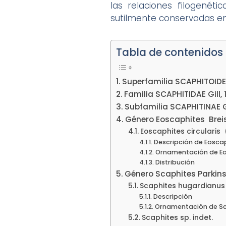
las relaciones filogené
sutilmente conservadas en e
Tabla de contenidos
Superfamilia SCAPHITOIDEA 
Familia SCAPHITIDAE Gill, 
Subfamilia SCAPHITINAE Gi
Género Eoscaphites Breis
Eoscaphites circularis
Descripción de Eoscap
Ornamentación de Eos
Distribución
Género Scaphites Parkinso
Scaphites hugardianus 
Descripción
Ornamentación de Sc
Scaphites sp. indet.