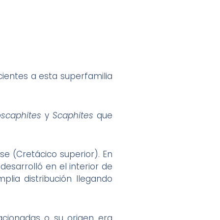
cientes a esta superfamilia
oscaphites
y
Scaphites
que
se (Cretácico superior). En
esarrolló en el interior de
lia distribución llegando
cionadas o su origen era