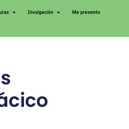
uras
Divulgación
Me presento
os
ácico