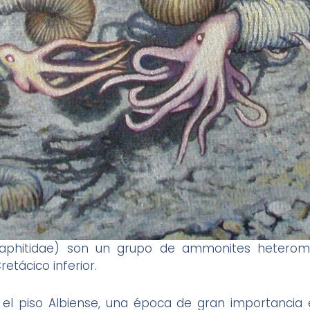
Scaphitidae) son un grupo de ammonites hetero
Cretácico inferior.
 el piso Albiense, una época de gran importancia