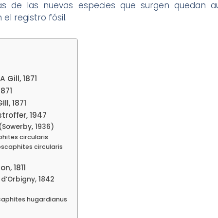
ticas de las nuevas especies que surgen quedan 
l registro fósil.
Gill, 1871
1871
ll, 1871
troffer, 1947
 (Sowerby, 1936)
hites circularis
caphites circularis
n, 1811
d’Orbigny, 1842
aphites hugardianus