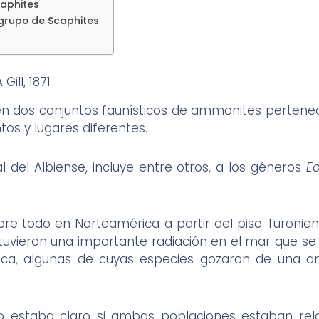
caphites
grupo de Scaphites
ill, 1871
cen dos conjuntos faunísticos de ammonites pertene
os y lugares diferentes.
al del Albiense, incluye entre otros, a los géneros
E
re todo en Norteamérica a partir del piso Turonien
tuvieron una importante radiación en el mar que se d
ca, algunas de cuyas especies gozaron de una amp
o estaba claro si ambas poblaciones estaban rela