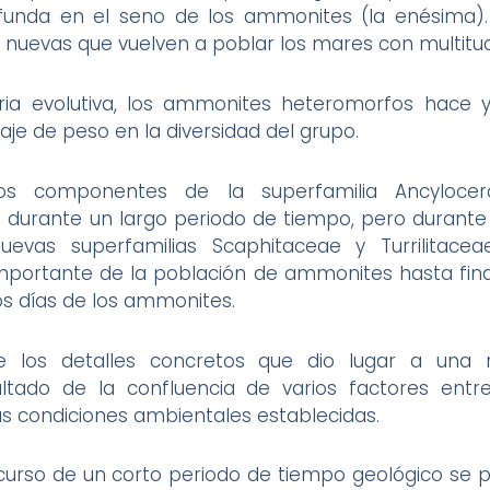
rofunda en el seno de los ammonites (la enésima
 nuevas que vuelven a poblar los mares con multitu
oria evolutiva, los ammonites heteromorfos hace 
aje de peso en la diversidad del grupo.
s componentes de la superfamilia Ancylocera
urante un largo periodo de tiempo, pero durante e
evas superfamilias Scaphitaceae y Turrilitacea
mportante de la población de ammonites hasta final
 los días de los ammonites.
los detalles concretos que dio lugar a una r
ltado de la confluencia de varios factores ent
las condiciones ambientales establecidas.
scurso de un corto periodo de tiempo geológico se 